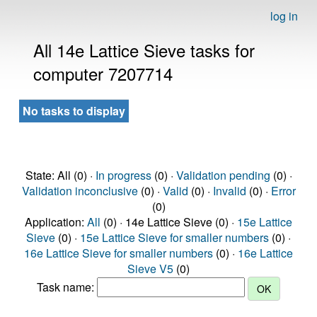
log in
All 14e Lattice Sieve tasks for
computer 7207714
No tasks to display
State: All (0) ·
In progress
(0) ·
Validation pending
(0) ·
Validation inconclusive
(0) ·
Valid
(0) ·
Invalid
(0) ·
Error
(0)
Application:
All
(0) · 14e Lattice Sieve (0) ·
15e Lattice
Sieve
(0) ·
15e Lattice Sieve for smaller numbers
(0) ·
16e Lattice Sieve for smaller numbers
(0) ·
16e Lattice
Sieve V5
(0)
Task name: