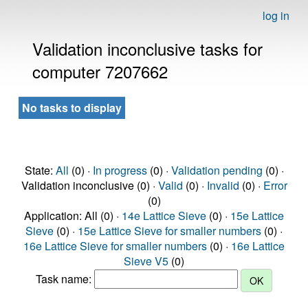
log in
Validation inconclusive tasks for
computer 7207662
No tasks to display
State:
All
(0) ·
In progress
(0) ·
Validation pending
(0) ·
Validation inconclusive (0) ·
Valid
(0) ·
Invalid
(0) ·
Error
(0)
Application: All (0) ·
14e Lattice Sieve
(0) ·
15e Lattice
Sieve
(0) ·
15e Lattice Sieve for smaller numbers
(0) ·
16e Lattice Sieve for smaller numbers
(0) ·
16e Lattice
Sieve V5
(0)
Task name: