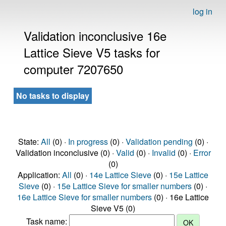
log in
Validation inconclusive 16e
Lattice Sieve V5 tasks for
computer 7207650
No tasks to display
State:
All
(0) ·
In progress
(0) ·
Validation pending
(0) ·
Validation inconclusive (0) ·
Valid
(0) ·
Invalid
(0) ·
Error
(0)
Application:
All
(0) ·
14e Lattice Sieve
(0) ·
15e Lattice
Sieve
(0) ·
15e Lattice Sieve for smaller numbers
(0) ·
16e Lattice Sieve for smaller numbers
(0) · 16e Lattice
Sieve V5 (0)
Task name: