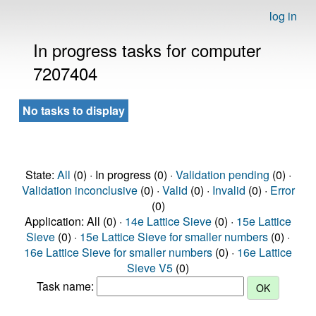
log in
In progress tasks for computer
7207404
No tasks to display
State:
All
(0) · In progress (0) ·
Validation pending
(0) ·
Validation inconclusive
(0) ·
Valid
(0) ·
Invalid
(0) ·
Error
(0)
Application: All (0) ·
14e Lattice Sieve
(0) ·
15e Lattice
Sieve
(0) ·
15e Lattice Sieve for smaller numbers
(0) ·
16e Lattice Sieve for smaller numbers
(0) ·
16e Lattice
Sieve V5
(0)
Task name: