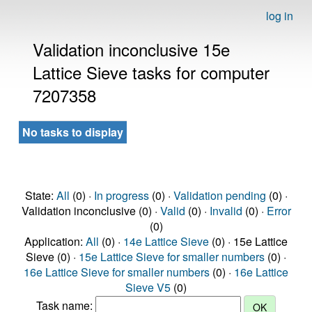
log in
Validation inconclusive 15e
Lattice Sieve tasks for computer
7207358
No tasks to display
State:
All
(0) ·
In progress
(0) ·
Validation pending
(0) ·
Validation inconclusive (0) ·
Valid
(0) ·
Invalid
(0) ·
Error
(0)
Application:
All
(0) ·
14e Lattice Sieve
(0) · 15e Lattice
Sieve (0) ·
15e Lattice Sieve for smaller numbers
(0) ·
16e Lattice Sieve for smaller numbers
(0) ·
16e Lattice
Sieve V5
(0)
Task name: