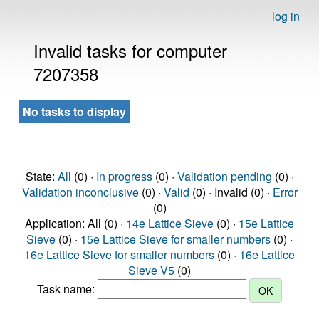
log in
Invalid tasks for computer
7207358
No tasks to display
State:
All
(0) ·
In progress
(0) ·
Validation pending
(0) ·
Validation inconclusive
(0) ·
Valid
(0) · Invalid (0) ·
Error
(0)
Application: All (0) ·
14e Lattice Sieve
(0) ·
15e Lattice
Sieve
(0) ·
15e Lattice Sieve for smaller numbers
(0) ·
16e Lattice Sieve for smaller numbers
(0) ·
16e Lattice
Sieve V5
(0)
Task name: