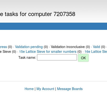
eve tasks for computer 7207358
gress
(0) ·
Validation pending
(0) · Validation inconclusive (0) ·
Valid
(0) 
ce Sieve (0) ·
15e Lattice Sieve for smaller numbers
(0) ·
16e Lattice Si
Task name:
Home
|
My Account
|
Message Boards