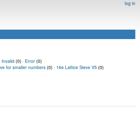
log in
·
Invalid
(0) ·
Error
(0)
eve for smaller numbers
(0) ·
16e Lattice Sieve V5
(0)