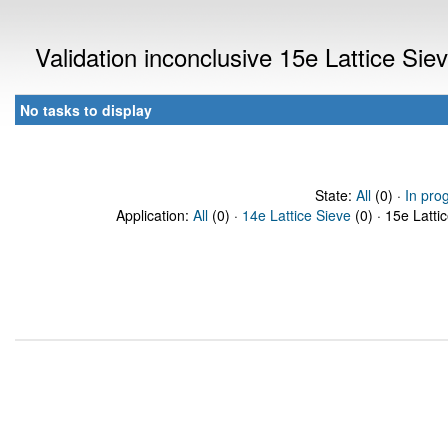
Validation inconclusive 15e Lattice Si
No tasks to display
State:
All
(0) ·
In pro
Application:
All
(0) ·
14e Lattice Sieve
(0) · 15e Latti