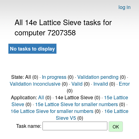
log in
All 14e Lattice Sieve tasks for
computer 7207358
No tasks to display
State: All (0) ·
In progress
(0) ·
Validation pending
(0) ·
Validation inconclusive
(0) ·
Valid
(0) ·
Invalid
(0) ·
Error
(0)
Application:
All
(0) · 14e Lattice Sieve (0) ·
15e Lattice
Sieve
(0) ·
15e Lattice Sieve for smaller numbers
(0) ·
16e Lattice Sieve for smaller numbers
(0) ·
16e Lattice
Sieve V5
(0)
Task name: