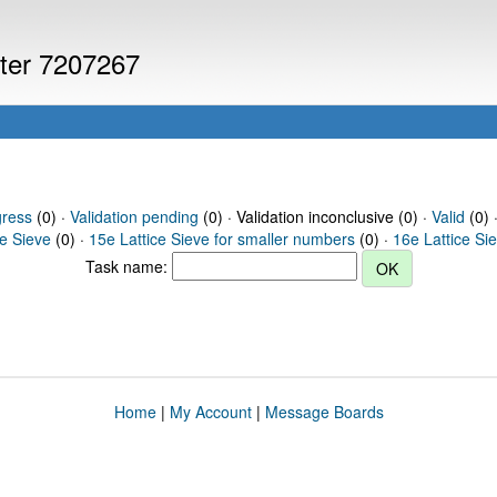
uter 7207267
gress
(0) ·
Validation pending
(0) · Validation inconclusive (0) ·
Valid
(0) 
ce Sieve
(0) ·
15e Lattice Sieve for smaller numbers
(0) ·
16e Lattice Si
Task name:
Home
|
My Account
|
Message Boards