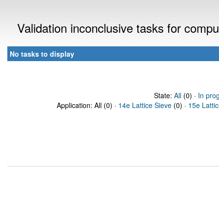
Validation inconclusive tasks for comp
No tasks to display
State:
All
(0) ·
In pro
Application: All (0) ·
14e Lattice Sieve
(0) ·
15e Latti