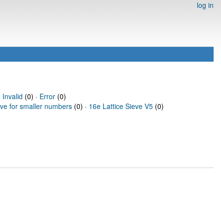
log in
·
Invalid
(0) ·
Error
(0)
eve for smaller numbers
(0) ·
16e Lattice Sieve V5
(0)