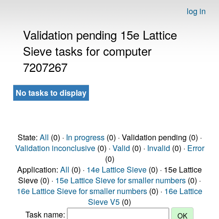
log in
Validation pending 15e Lattice
Sieve tasks for computer
7207267
No tasks to display
State:
All
(0) ·
In progress
(0) · Validation pending (0) ·
Validation inconclusive
(0) ·
Valid
(0) ·
Invalid
(0) ·
Error
(0)
Application:
All
(0) ·
14e Lattice Sieve
(0) · 15e Lattice
Sieve (0) ·
15e Lattice Sieve for smaller numbers
(0) ·
16e Lattice Sieve for smaller numbers
(0) ·
16e Lattice
Sieve V5
(0)
Task name: