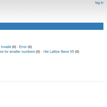
log in
·
Invalid
(0) ·
Error
(0)
eve for smaller numbers
(0) ·
16e Lattice Sieve V5
(0)