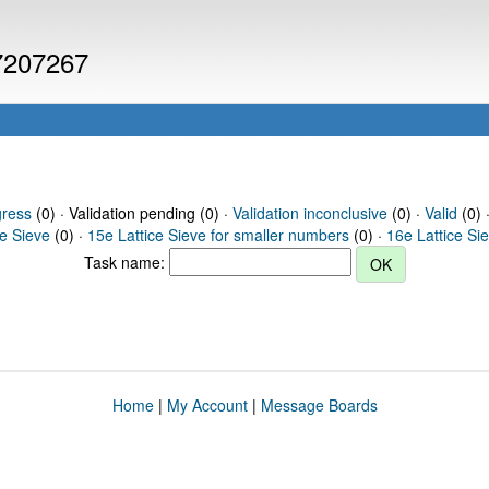
 7207267
gress
(0) · Validation pending (0) ·
Validation inconclusive
(0) ·
Valid
(0) 
ce Sieve
(0) ·
15e Lattice Sieve for smaller numbers
(0) ·
16e Lattice Si
Task name:
Home
|
My Account
|
Message Boards