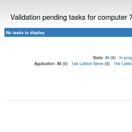
Validation pending tasks for computer
No tasks to display
State:
All
(0) ·
In pro
Application: All (0) ·
14e Lattice Sieve
(0) ·
15e Latti