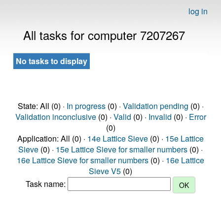
log in
All tasks for computer 7207267
No tasks to display
State: All (0) ·
In progress
(0) ·
Validation pending
(0) ·
Validation inconclusive
(0) ·
Valid
(0) ·
Invalid
(0) ·
Error
(0)
Application: All (0) ·
14e Lattice Sieve
(0) ·
15e Lattice
Sieve
(0) ·
15e Lattice Sieve for smaller numbers
(0) ·
16e Lattice Sieve for smaller numbers
(0) ·
16e Lattice
Sieve V5
(0)
Task name: