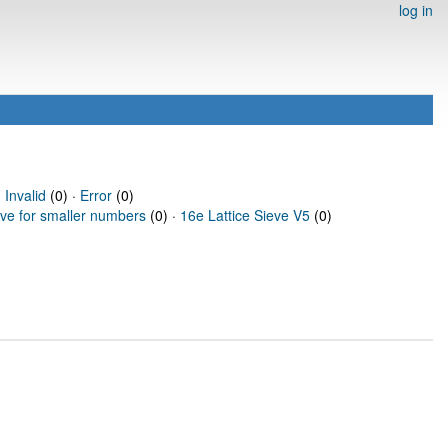
log in
·
Invalid
(0) ·
Error
(0)
eve for smaller numbers
(0) ·
16e Lattice Sieve V5
(0)