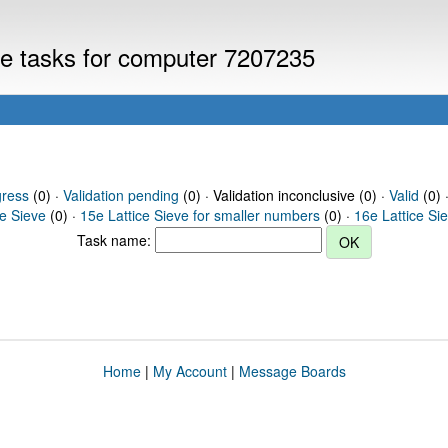
eve tasks for computer 7207235
gress
(0) ·
Validation pending
(0) · Validation inconclusive (0) ·
Valid
(0) 
ce Sieve
(0) ·
15e Lattice Sieve for smaller numbers
(0) ·
16e Lattice Si
Task name:
Home
|
My Account
|
Message Boards