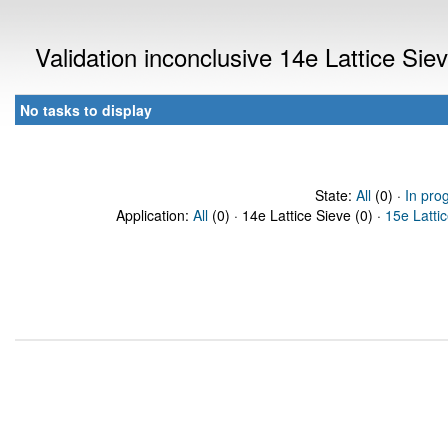
Validation inconclusive 14e Lattice Si
No tasks to display
State:
All
(0) ·
In pro
Application:
All
(0) · 14e Lattice Sieve (0) ·
15e Latti