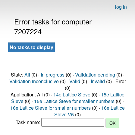
log in
Error tasks for computer
7207224
No tasks to display
State:
All
(0) ·
In progress
(0) ·
Validation pending
(0) ·
Validation inconclusive
(0) ·
Valid
(0) ·
Invalid
(0) · Error
(0)
Application: All (0) ·
14e Lattice Sieve
(0) ·
15e Lattice
Sieve
(0) ·
15e Lattice Sieve for smaller numbers
(0) ·
16e Lattice Sieve for smaller numbers
(0) ·
16e Lattice
Sieve V5
(0)
Task name: