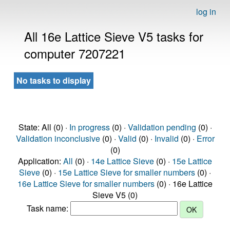
log in
All 16e Lattice Sieve V5 tasks for
computer 7207221
No tasks to display
State: All (0) ·
In progress
(0) ·
Validation pending
(0) ·
Validation inconclusive
(0) ·
Valid
(0) ·
Invalid
(0) ·
Error
(0)
Application:
All
(0) ·
14e Lattice Sieve
(0) ·
15e Lattice
Sieve
(0) ·
15e Lattice Sieve for smaller numbers
(0) ·
16e Lattice Sieve for smaller numbers
(0) · 16e Lattice
Sieve V5 (0)
Task name: