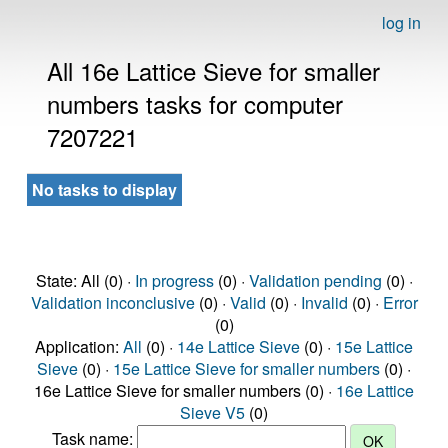
log in
All 16e Lattice Sieve for smaller
numbers tasks for computer
7207221
No tasks to display
State: All (0) ·
In progress
(0) ·
Validation pending
(0) ·
Validation inconclusive
(0) ·
Valid
(0) ·
Invalid
(0) ·
Error
(0)
Application:
All
(0) ·
14e Lattice Sieve
(0) ·
15e Lattice
Sieve
(0) ·
15e Lattice Sieve for smaller numbers
(0) ·
16e Lattice Sieve for smaller numbers (0) ·
16e Lattice
Sieve V5
(0)
Task name: