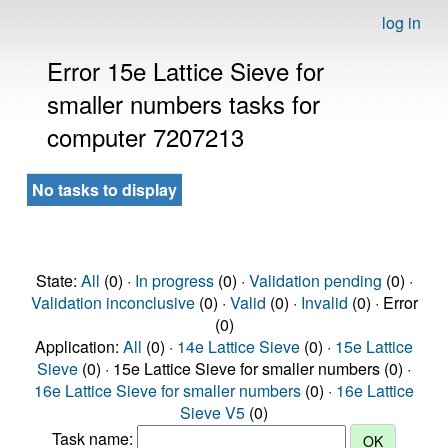
log in
Error 15e Lattice Sieve for
smaller numbers tasks for
computer 7207213
No tasks to display
State:
All
(0) ·
In progress
(0) ·
Validation pending
(0) ·
Validation inconclusive
(0) ·
Valid
(0) ·
Invalid
(0) · Error
(0)
Application:
All
(0) ·
14e Lattice Sieve
(0) ·
15e Lattice
Sieve
(0) · 15e Lattice Sieve for smaller numbers (0) ·
16e Lattice Sieve for smaller numbers
(0) ·
16e Lattice
Sieve V5
(0)
Task name: