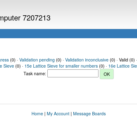
computer 7207213
gress
(0) ·
Validation pending
(0) ·
Validation inconclusive
(0) · Valid (0) 
ce Sieve
(0) ·
15e Lattice Sieve for smaller numbers
(0) ·
16e Lattice Si
Task name:
Home
|
My Account
|
Message Boards