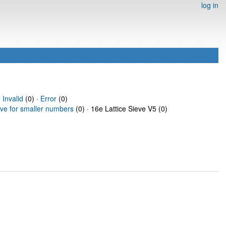
log in
·
Invalid
(0) ·
Error
(0)
eve for smaller numbers
(0) · 16e Lattice Sieve V5 (0)