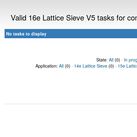
Valid 16e Lattice Sieve V5 tasks for 
No tasks to display
State:
All
(0) ·
In pro
Application:
All
(0) ·
14e Lattice Sieve
(0) ·
15e Latti