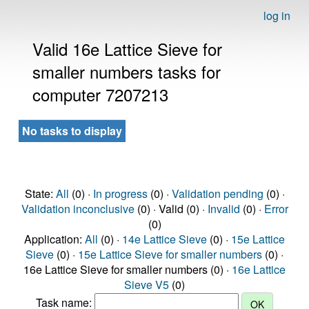
log in
Valid 16e Lattice Sieve for
smaller numbers tasks for
computer 7207213
No tasks to display
State:
All
(0) ·
In progress
(0) ·
Validation pending
(0) ·
Validation inconclusive
(0) · Valid (0) ·
Invalid
(0) ·
Error
(0)
Application:
All
(0) ·
14e Lattice Sieve
(0) ·
15e Lattice
Sieve
(0) ·
15e Lattice Sieve for smaller numbers
(0) ·
16e Lattice Sieve for smaller numbers (0) ·
16e Lattice
Sieve V5
(0)
Task name: