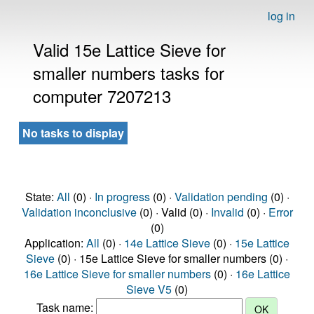
log in
Valid 15e Lattice Sieve for
smaller numbers tasks for
computer 7207213
No tasks to display
State:
All
(0) ·
In progress
(0) ·
Validation pending
(0) ·
Validation inconclusive
(0) · Valid (0) ·
Invalid
(0) ·
Error
(0)
Application:
All
(0) ·
14e Lattice Sieve
(0) ·
15e Lattice
Sieve
(0) · 15e Lattice Sieve for smaller numbers (0) ·
16e Lattice Sieve for smaller numbers
(0) ·
16e Lattice
Sieve V5
(0)
Task name: