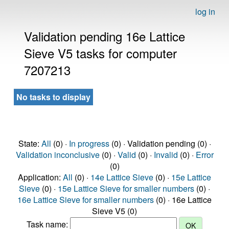
log in
Validation pending 16e Lattice
Sieve V5 tasks for computer
7207213
No tasks to display
State:
All
(0) ·
In progress
(0) · Validation pending (0) ·
Validation inconclusive
(0) ·
Valid
(0) ·
Invalid
(0) ·
Error
(0)
Application:
All
(0) ·
14e Lattice Sieve
(0) ·
15e Lattice
Sieve
(0) ·
15e Lattice Sieve for smaller numbers
(0) ·
16e Lattice Sieve for smaller numbers
(0) · 16e Lattice
Sieve V5 (0)
Task name: