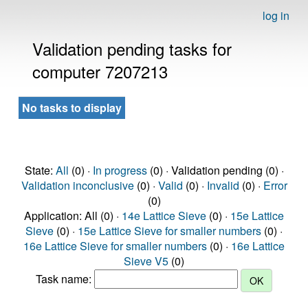
log in
Validation pending tasks for
computer 7207213
No tasks to display
State:
All
(0) ·
In progress
(0) · Validation pending (0) ·
Validation inconclusive
(0) ·
Valid
(0) ·
Invalid
(0) ·
Error
(0)
Application: All (0) ·
14e Lattice Sieve
(0) ·
15e Lattice
Sieve
(0) ·
15e Lattice Sieve for smaller numbers
(0) ·
16e Lattice Sieve for smaller numbers
(0) ·
16e Lattice
Sieve V5
(0)
Task name: