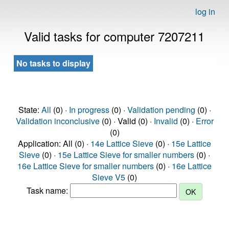
log in
Valid tasks for computer 7207211
No tasks to display
State:
All
(0) ·
In progress
(0) ·
Validation pending
(0) ·
Validation inconclusive
(0) · Valid (0) ·
Invalid
(0) ·
Error
(0)
Application: All (0) ·
14e Lattice Sieve
(0) ·
15e Lattice
Sieve
(0) ·
15e Lattice Sieve for smaller numbers
(0) ·
16e Lattice Sieve for smaller numbers
(0) ·
16e Lattice
Sieve V5
(0)
Task name: