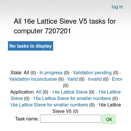
log in
All 16e Lattice Sieve V5 tasks for
computer 7207201
No tasks to display
State: All (0) ·
In progress
(0) ·
Validation pending
(0) ·
Validation inconclusive
(0) ·
Valid
(0) ·
Invalid
(0) ·
Error
(0)
Application:
All
(0) ·
14e Lattice Sieve
(0) ·
15e Lattice
Sieve
(0) ·
15e Lattice Sieve for smaller numbers
(0) ·
16e Lattice Sieve for smaller numbers
(0) · 16e Lattice
Sieve V5 (0)
Task name: