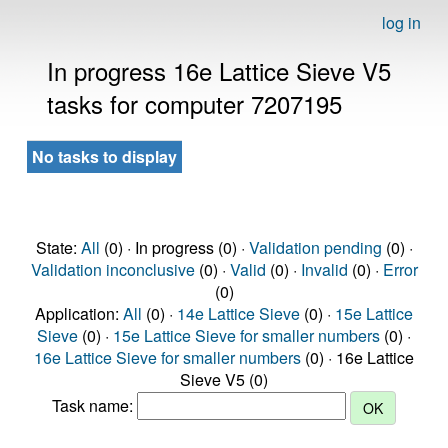
log in
In progress 16e Lattice Sieve V5
tasks for computer 7207195
No tasks to display
State:
All
(0) · In progress (0) ·
Validation pending
(0) ·
Validation inconclusive
(0) ·
Valid
(0) ·
Invalid
(0) ·
Error
(0)
Application:
All
(0) ·
14e Lattice Sieve
(0) ·
15e Lattice
Sieve
(0) ·
15e Lattice Sieve for smaller numbers
(0) ·
16e Lattice Sieve for smaller numbers
(0) · 16e Lattice
Sieve V5 (0)
Task name: