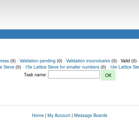
gress
(0) ·
Validation pending
(0) ·
Validation inconclusive
(0) · Valid (0) 
ce Sieve
(0) ·
15e Lattice Sieve for smaller numbers
(0) ·
16e Lattice Si
Task name:
Home
|
My Account
|
Message Boards