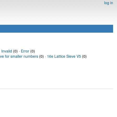
log in
·
Invalid
(0) ·
Error
(0)
eve for smaller numbers
(0) ·
16e Lattice Sieve V5
(0)