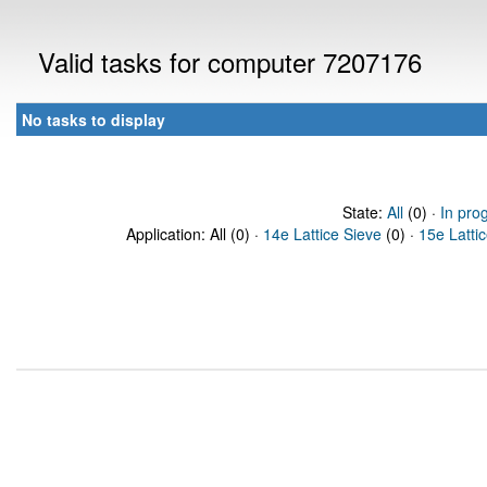
Valid tasks for computer 7207176
No tasks to display
State:
All
(0) ·
In pro
Application: All (0) ·
14e Lattice Sieve
(0) ·
15e Latti