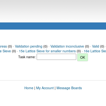
gress
(0) ·
Validation pending
(0) ·
Validation inconclusive
(0) ·
Valid
(0) 
ce Sieve
(0) ·
15e Lattice Sieve for smaller numbers
(0) ·
16e Lattice Si
Task name:
Home
|
My Account
|
Message Boards