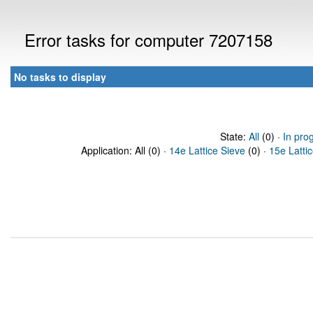
Error tasks for computer 7207158
No tasks to display
State:
All
(0) ·
In pro
Application: All (0) ·
14e Lattice Sieve
(0) ·
15e Latti