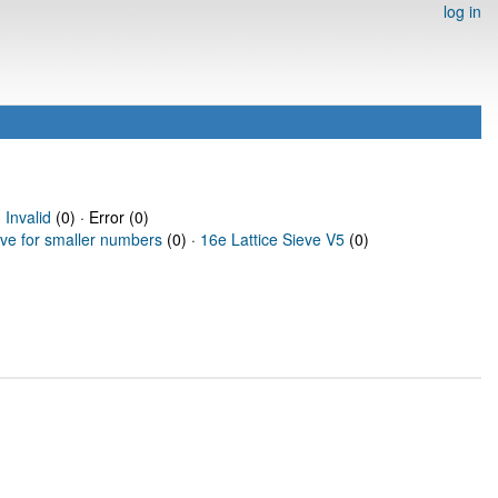
log in
·
Invalid
(0) · Error (0)
eve for smaller numbers
(0) ·
16e Lattice Sieve V5
(0)