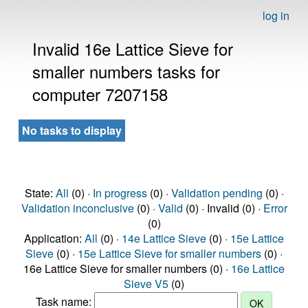
log in
Invalid 16e Lattice Sieve for
smaller numbers tasks for
computer 7207158
No tasks to display
State:
All
(0) ·
In progress
(0) ·
Validation pending
(0) ·
Validation inconclusive
(0) ·
Valid
(0) · Invalid (0) ·
Error
(0)
Application:
All
(0) ·
14e Lattice Sieve
(0) ·
15e Lattice
Sieve
(0) ·
15e Lattice Sieve for smaller numbers
(0) ·
16e Lattice Sieve for smaller numbers (0) ·
16e Lattice
Sieve V5
(0)
Task name: