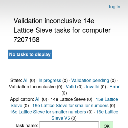
log in
Validation inconclusive 14e
Lattice Sieve tasks for computer
7207158
No tasks to display
State:
All
(0) ·
In progress
(0) ·
Validation pending
(0) ·
Validation inconclusive (0) ·
Valid
(0) ·
Invalid
(0) ·
Error
(0)
Application:
All
(0) · 14e Lattice Sieve (0) ·
15e Lattice
Sieve
(0) ·
15e Lattice Sieve for smaller numbers
(0) ·
16e Lattice Sieve for smaller numbers
(0) ·
16e Lattice
Sieve V5
(0)
Task name: