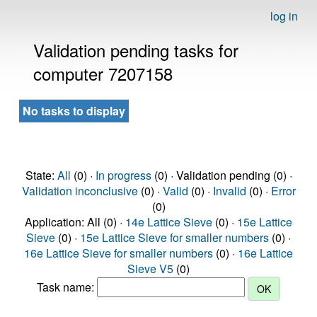
log in
Validation pending tasks for
computer 7207158
No tasks to display
State:
All
(0) ·
In progress
(0) · Validation pending (0) ·
Validation inconclusive
(0) ·
Valid
(0) ·
Invalid
(0) ·
Error
(0)
Application: All (0) ·
14e Lattice Sieve
(0) ·
15e Lattice
Sieve
(0) ·
15e Lattice Sieve for smaller numbers
(0) ·
16e Lattice Sieve for smaller numbers
(0) ·
16e Lattice
Sieve V5
(0)
Task name: