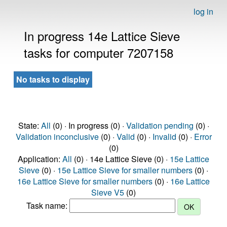
log in
In progress 14e Lattice Sieve
tasks for computer 7207158
No tasks to display
State:
All
(0) · In progress (0) ·
Validation pending
(0) ·
Validation inconclusive
(0) ·
Valid
(0) ·
Invalid
(0) ·
Error
(0)
Application:
All
(0) · 14e Lattice Sieve (0) ·
15e Lattice
Sieve
(0) ·
15e Lattice Sieve for smaller numbers
(0) ·
16e Lattice Sieve for smaller numbers
(0) ·
16e Lattice
Sieve V5
(0)
Task name: