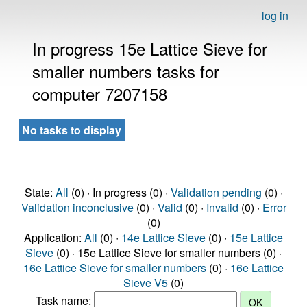
log in
In progress 15e Lattice Sieve for
smaller numbers tasks for
computer 7207158
No tasks to display
State:
All
(0) · In progress (0) ·
Validation pending
(0) ·
Validation inconclusive
(0) ·
Valid
(0) ·
Invalid
(0) ·
Error
(0)
Application:
All
(0) ·
14e Lattice Sieve
(0) ·
15e Lattice
Sieve
(0) · 15e Lattice Sieve for smaller numbers (0) ·
16e Lattice Sieve for smaller numbers
(0) ·
16e Lattice
Sieve V5
(0)
Task name: