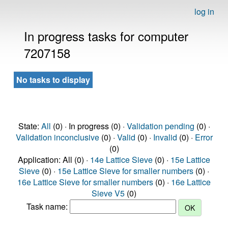
log in
In progress tasks for computer
7207158
No tasks to display
State:
All
(0) · In progress (0) ·
Validation pending
(0) ·
Validation inconclusive
(0) ·
Valid
(0) ·
Invalid
(0) ·
Error
(0)
Application: All (0) ·
14e Lattice Sieve
(0) ·
15e Lattice
Sieve
(0) ·
15e Lattice Sieve for smaller numbers
(0) ·
16e Lattice Sieve for smaller numbers
(0) ·
16e Lattice
Sieve V5
(0)
Task name: