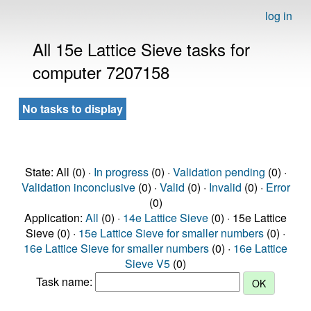
log in
All 15e Lattice Sieve tasks for
computer 7207158
No tasks to display
State: All (0) ·
In progress
(0) ·
Validation pending
(0) ·
Validation inconclusive
(0) ·
Valid
(0) ·
Invalid
(0) ·
Error
(0)
Application:
All
(0) ·
14e Lattice Sieve
(0) · 15e Lattice
Sieve (0) ·
15e Lattice Sieve for smaller numbers
(0) ·
16e Lattice Sieve for smaller numbers
(0) ·
16e Lattice
Sieve V5
(0)
Task name: