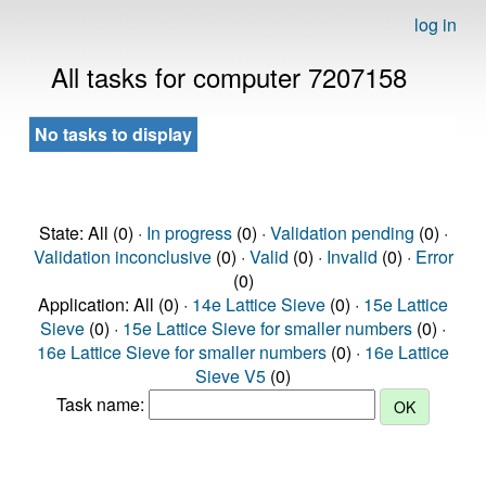
log in
All tasks for computer 7207158
No tasks to display
State: All (0) ·
In progress
(0) ·
Validation pending
(0) ·
Validation inconclusive
(0) ·
Valid
(0) ·
Invalid
(0) ·
Error
(0)
Application: All (0) ·
14e Lattice Sieve
(0) ·
15e Lattice
Sieve
(0) ·
15e Lattice Sieve for smaller numbers
(0) ·
16e Lattice Sieve for smaller numbers
(0) ·
16e Lattice
Sieve V5
(0)
Task name: