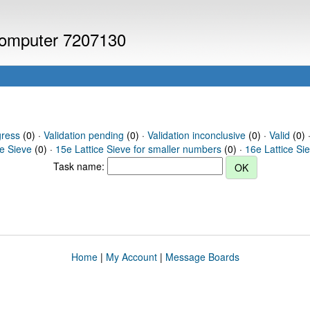
 computer 7207130
gress
(0) ·
Validation pending
(0) ·
Validation inconclusive
(0) ·
Valid
(0) ·
ce Sieve
(0) ·
15e Lattice Sieve for smaller numbers
(0) ·
16e Lattice Si
Task name:
Home
|
My Account
|
Message Boards