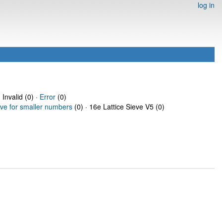
log in
 Invalid (0) ·
Error
(0)
eve for smaller numbers
(0) · 16e Lattice Sieve V5 (0)