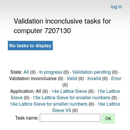
log in
Validation inconclusive tasks for
computer 7207130
No tasks to display
State:
All
(0) ·
In progress
(0) ·
Validation pending
(0) ·
Validation inconclusive (0) ·
Valid
(0) ·
Invalid
(0) ·
Error
(0)
Application: All (0) ·
14e Lattice Sieve
(0) ·
15e Lattice
Sieve
(0) ·
15e Lattice Sieve for smaller numbers
(0) ·
16e Lattice Sieve for smaller numbers
(0) ·
16e Lattice
Sieve V5
(0)
Task name: