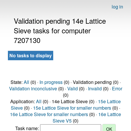
log in
Validation pending 14e Lattice
Sieve tasks for computer
7207130
No tasks to display
State:
All
(0) ·
In progress
(0) · Validation pending (0) ·
Validation inconclusive
(0) ·
Valid
(0) ·
Invalid
(0) ·
Error
(0)
Application:
All
(0) · 14e Lattice Sieve (0) ·
15e Lattice
Sieve
(0) ·
15e Lattice Sieve for smaller numbers
(0) ·
16e Lattice Sieve for smaller numbers
(0) ·
16e Lattice
Sieve V5
(0)
Task name: