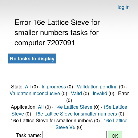
log in
Error 16e Lattice Sieve for
smaller numbers tasks for
computer 7207091
No tasks to display
State:
All
(0) ·
In progress
(0) ·
Validation pending
(0) ·
Validation inconclusive
(0) ·
Valid
(0) ·
Invalid
(0) · Error
(0)
Application:
All
(0) ·
14e Lattice Sieve
(0) ·
15e Lattice
Sieve
(0) ·
15e Lattice Sieve for smaller numbers
(0) ·
16e Lattice Sieve for smaller numbers (0) ·
16e Lattice
Sieve V5
(0)
Task name: