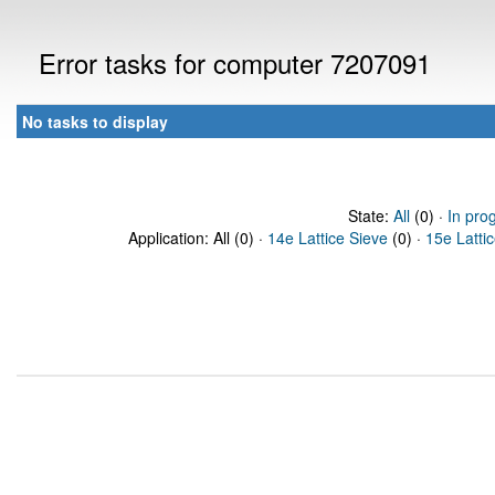
Error tasks for computer 7207091
No tasks to display
State:
All
(0) ·
In pro
Application: All (0) ·
14e Lattice Sieve
(0) ·
15e Latti