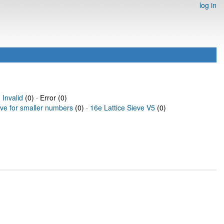
log in
·
Invalid
(0) · Error (0)
eve for smaller numbers
(0) ·
16e Lattice Sieve V5
(0)