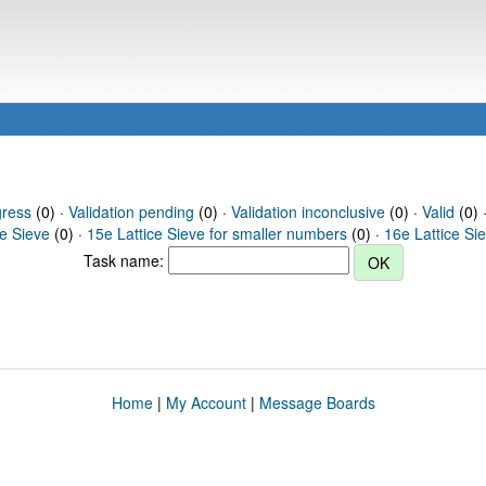
gress
(0) ·
Validation pending
(0) ·
Validation inconclusive
(0) ·
Valid
(0) 
ce Sieve
(0) ·
15e Lattice Sieve for smaller numbers
(0) ·
16e Lattice Si
Task name:
Home
|
My Account
|
Message Boards