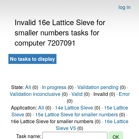
log in
Invalid 16e Lattice Sieve for
smaller numbers tasks for
computer 7207091
No tasks to display
State:
All
(0) ·
In progress
(0) ·
Validation pending
(0) ·
Validation inconclusive
(0) ·
Valid
(0) · Invalid (0) ·
Error
(0)
Application:
All
(0) ·
14e Lattice Sieve
(0) ·
15e Lattice
Sieve
(0) ·
15e Lattice Sieve for smaller numbers
(0) ·
16e Lattice Sieve for smaller numbers (0) ·
16e Lattice
Sieve V5
(0)
Task name: