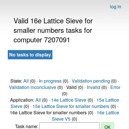
log in
Valid 16e Lattice Sieve for
smaller numbers tasks for
computer 7207091
No tasks to display
State:
All
(0) ·
In progress
(0) ·
Validation pending
(0) ·
Validation inconclusive
(0) · Valid (0) ·
Invalid
(0) ·
Error
(0)
Application:
All
(0) ·
14e Lattice Sieve
(0) ·
15e Lattice
Sieve
(0) ·
15e Lattice Sieve for smaller numbers
(0) ·
16e Lattice Sieve for smaller numbers (0) ·
16e Lattice
Sieve V5
(0)
Task name: