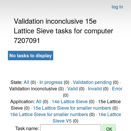
log in
Validation inconclusive 15e
Lattice Sieve tasks for computer
7207091
No tasks to display
State:
All
(0) ·
In progress
(0) ·
Validation pending
(0) ·
Validation inconclusive (0) ·
Valid
(0) ·
Invalid
(0) ·
Error
(0)
Application:
All
(0) ·
14e Lattice Sieve
(0) · 15e Lattice
Sieve (0) ·
15e Lattice Sieve for smaller numbers
(0) ·
16e Lattice Sieve for smaller numbers
(0) ·
16e Lattice
Sieve V5
(0)
Task name: