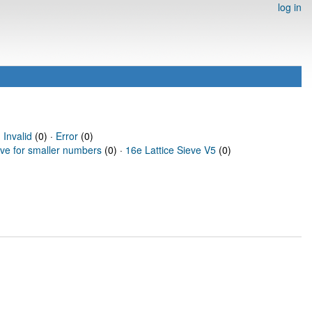
log in
·
Invalid
(0) ·
Error
(0)
eve for smaller numbers
(0) ·
16e Lattice Sieve V5
(0)