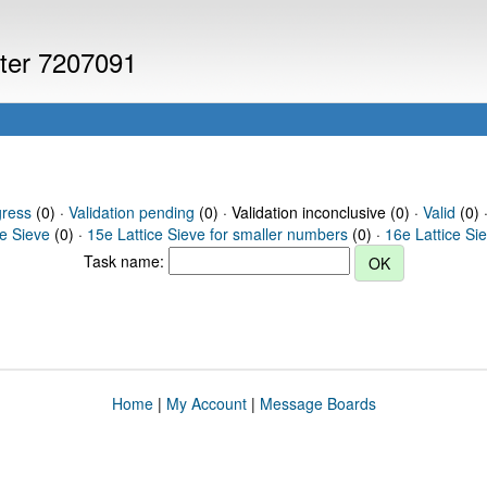
uter 7207091
gress
(0) ·
Validation pending
(0) · Validation inconclusive (0) ·
Valid
(0) 
ce Sieve
(0) ·
15e Lattice Sieve for smaller numbers
(0) ·
16e Lattice Si
Task name:
Home
|
My Account
|
Message Boards