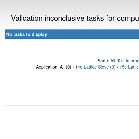
Validation inconclusive tasks for comp
No tasks to display
State:
All
(0) ·
In pro
Application: All (0) ·
14e Lattice Sieve
(0) ·
15e Latti