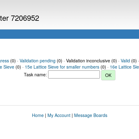
uter 7206952
gress
(0) ·
Validation pending
(0) · Validation inconclusive (0) ·
Valid
(0) 
ce Sieve
(0) ·
15e Lattice Sieve for smaller numbers
(0) ·
16e Lattice Si
Task name:
Home
|
My Account
|
Message Boards