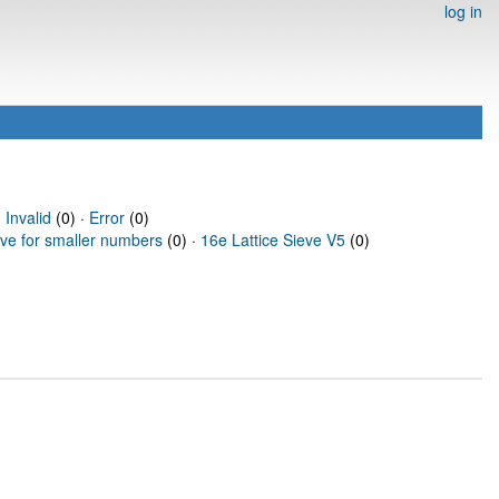
log in
·
Invalid
(0) ·
Error
(0)
eve for smaller numbers
(0) ·
16e Lattice Sieve V5
(0)