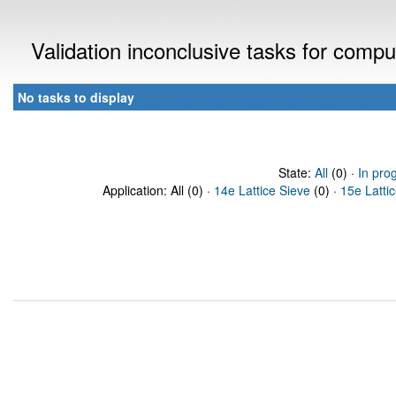
Validation inconclusive tasks for comp
No tasks to display
State:
All
(0) ·
In pro
Application: All (0) ·
14e Lattice Sieve
(0) ·
15e Latti