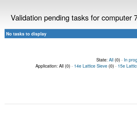
Validation pending tasks for computer
No tasks to display
State:
All
(0) ·
In pro
Application: All (0) ·
14e Lattice Sieve
(0) ·
15e Latti