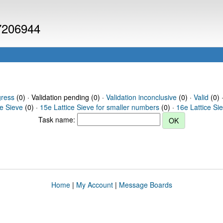
 7206944
gress
(0) · Validation pending (0) ·
Validation inconclusive
(0) ·
Valid
(0) 
ce Sieve
(0) ·
15e Lattice Sieve for smaller numbers
(0) ·
16e Lattice Si
Task name:
Home
|
My Account
|
Message Boards