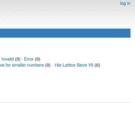
log in
·
Invalid
(0) ·
Error
(0)
eve for smaller numbers
(0) ·
16e Lattice Sieve V5
(0)