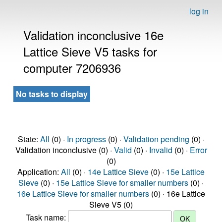
log in
Validation inconclusive 16e
Lattice Sieve V5 tasks for
computer 7206936
No tasks to display
State:
All
(0) ·
In progress
(0) ·
Validation pending
(0) ·
Validation inconclusive (0) ·
Valid
(0) ·
Invalid
(0) ·
Error
(0)
Application:
All
(0) ·
14e Lattice Sieve
(0) ·
15e Lattice
Sieve
(0) ·
15e Lattice Sieve for smaller numbers
(0) ·
16e Lattice Sieve for smaller numbers
(0) · 16e Lattice
Sieve V5 (0)
Task name: