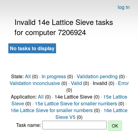
log in
Invalid 14e Lattice Sieve tasks
for computer 7206924
No tasks to display
State:
All
(0) ·
In progress
(0) ·
Validation pending
(0) ·
Validation inconclusive
(0) ·
Valid
(0) · Invalid (0) ·
Error
(0)
Application:
All
(0) · 14e Lattice Sieve (0) ·
15e Lattice
Sieve
(0) ·
15e Lattice Sieve for smaller numbers
(0) ·
16e Lattice Sieve for smaller numbers
(0) ·
16e Lattice
Sieve V5
(0)
Task name: