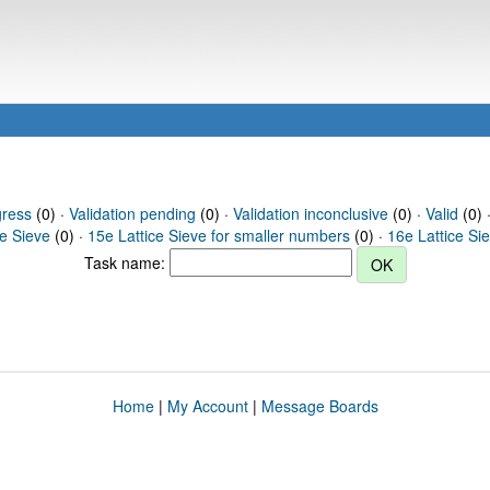
gress
(0) ·
Validation pending
(0) ·
Validation inconclusive
(0) ·
Valid
(0) 
ce Sieve
(0) ·
15e Lattice Sieve for smaller numbers
(0) ·
16e Lattice Si
Task name:
Home
|
My Account
|
Message Boards