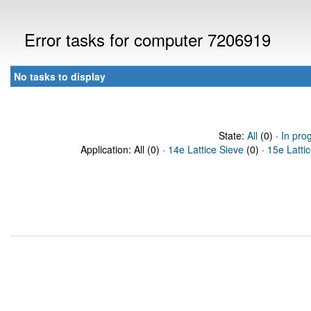
Error tasks for computer 7206919
No tasks to display
State:
All
(0) ·
In pro
Application: All (0) ·
14e Lattice Sieve
(0) ·
15e Latti