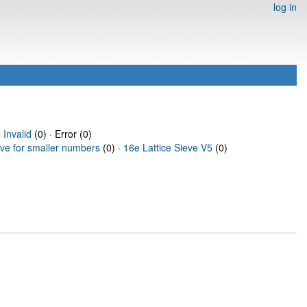
log in
·
Invalid
(0) · Error (0)
eve for smaller numbers
(0) ·
16e Lattice Sieve V5
(0)