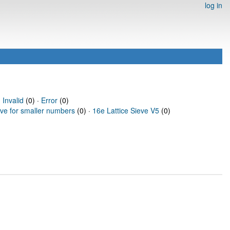
log in
·
Invalid
(0) ·
Error
(0)
eve for smaller numbers
(0) ·
16e Lattice Sieve V5
(0)