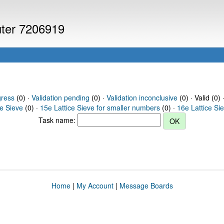
uter 7206919
gress
(0) ·
Validation pending
(0) ·
Validation inconclusive
(0) · Valid (0) 
ce Sieve
(0) ·
15e Lattice Sieve for smaller numbers
(0) ·
16e Lattice Si
Task name:
Home
|
My Account
|
Message Boards