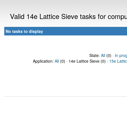
Valid 14e Lattice Sieve tasks for comp
No tasks to display
State:
All
(0) ·
In pro
Application:
All
(0) · 14e Lattice Sieve (0) ·
15e Latti